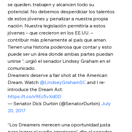
se queden, trabajen y alcancen todo su 
potencial. No debemos desperdiciar los talentos 
de estos jóvenes y penalizar a nuestra propia 
nación. Nuestra legislación permitiría a estos 
jóvenes – que crecieron en los EE.UU. – 
contribuir más plenamente al país que aman. 
Tienen una historia poderosa que contar y esto 
puede ser un área donde ambas partes puedan 
unirse “, urgió el senador Lindsey Graham en el 
comunicado.
Dreamers deserve a fair shot at the American 
Dream. Watch 
@LindseyGrahamSC
 and I re-
introduce the Dream Act: 
https://t.co/x9Ec5vXd0D
— Senator Dick Durbin (@SenatorDurbin) 
July 
20, 2017
“Los Dreamers merecen una oportunidad justa 
para lograr el sueño americano”, dijo el senador 