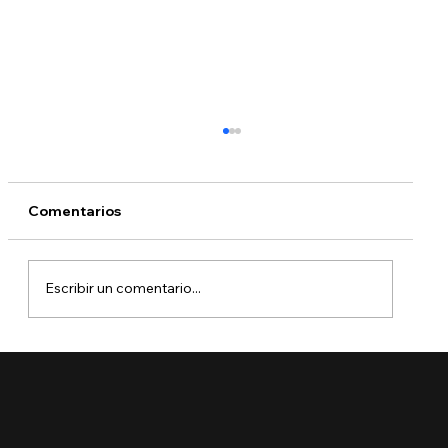
Comentarios
Escribir un comentario...
USCIS rechazará solicitudes
incompletas sin pedir más pruebas: