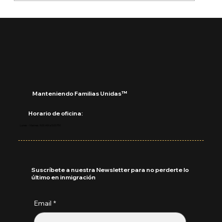
USCIS rechazará solicitudes
incompletas sin pedir más pruebas:
Manteniendo Familias Unidas™
Horario de oficina:
Lunes - Viernes: 9:00 AM a 5:00 PM
Suscríbete a nuestra Newsletter para no perderte lo
último en inmigración
Email
*