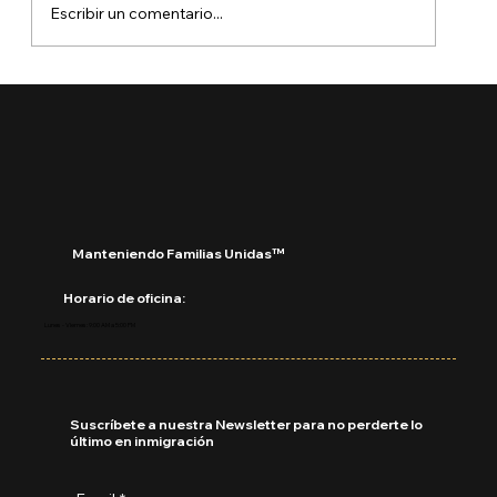
Escribir un comentario...
🚨 Ya está aquí el Boletín de Visas
Septiembre 2025
Manteniendo Familias Unidas™
Horario de oficina:
Lunes - Viernes: 9:00 AM a 5:00 PM
Suscríbete a nuestra Newsletter para no perderte lo
último en inmigración