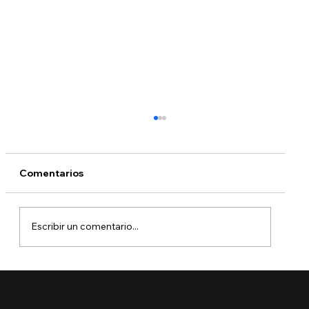
Comentarios
Escribir un comentario...
🔵 ¿Cuáles son los derechos de los
niños inmigrantes en este regreso a