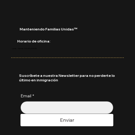
clases?
Manteniendo Familias Unidas™
Horario de oficina:
Lunes - Viernes: 9:00 AM a 5:00 PM
Suscríbete a nuestra Newsletter para no perderte lo
último en inmigración
Email
*
Enviar