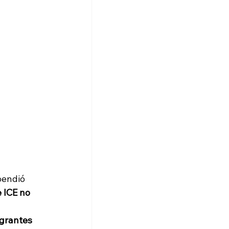
pendió 
e ICE no 
igrantes 