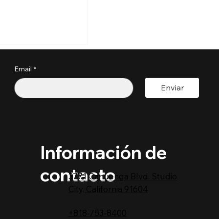
n las nuevas
jecutivas sobre
anía por
Email
*
o?
Enviar
Información de
contacto
3771 Cahuenga Blvd. Studio
City, California 91604
+818-753-8400