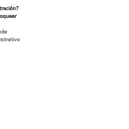
tración?
loquear 
nde 
strativo 