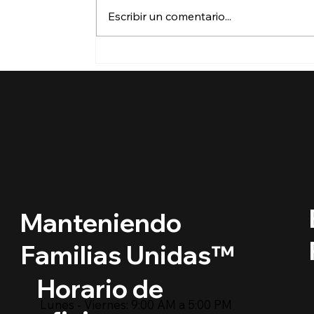
Escribir un comentario...
¿Puedo viajar si tengo
permiso de trabajo en
Estados Unidos?
Manteniendo
Familias Unidas™
Horario de
Lunes - Viernes: 9:00 AM a 5:00 PM