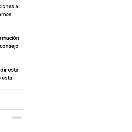
iones al 
emos 
ormación 
 consejo 
dir esta 
 esta 