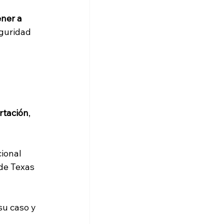
ner a 
guridad 
 
rtación
, 
ional 
de Texas 
su caso y 