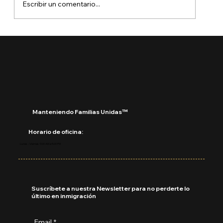
Escribir un comentario...
¿Qué está pasando con DACA?
Manteniendo Familias Unidas™
Horario de oficina:
Lunes - Viernes: 9:00 AM a 5:00 PM
Suscríbete a nuestra Newsletter para no perderte lo
último en inmigración
Email
*