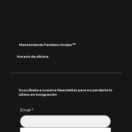
¿Puedo tomar un vuelo con una
solicitud pendiente? Lo que debe
saber antes de viajar
Manteniendo Familias Unidas™
Horario de oficina:
Lunes - Viernes: 9:00 AM a 5:00 PM
Suscríbete a nuestra Newsletter para no perderte lo
último en inmigración
Email
*