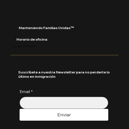
Manteniendo Familias Unidas™
Horario de oficina:
Lunes - Viernes: 9:00 AM a 5:00 PM
Suscríbete a nuestra Newsletter para no perderte lo
último en inmigración
Email
*
Enviar