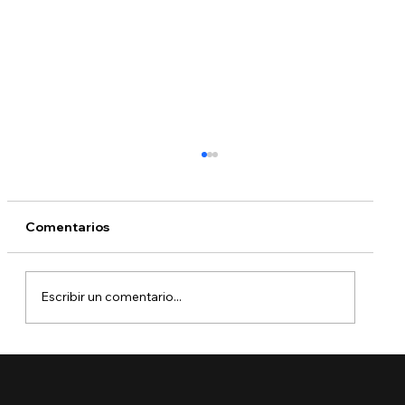
Comentarios
Escribir un comentario...
🚨 Ya está aquí el Boletín de Visas
Septiembre 2025