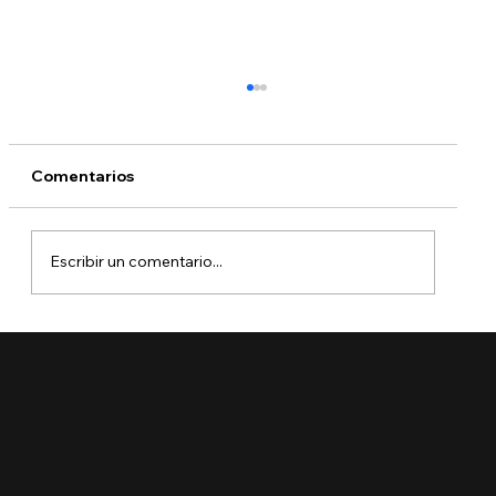
Comentarios
Escribir un comentario...
¿Qué está pasando con DACA?