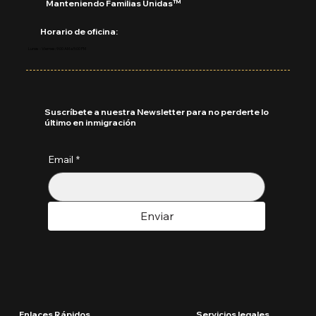
Manteniendo Familias Unidas™
Horario de oficina:
Lunes - Viernes: 9:00 AM a 5:00 PM
Suscríbete a nuestra Newsletter para no perderte lo
último en inmigración
Email
*
Enviar
Enlaces Rápidos
Servicios legales