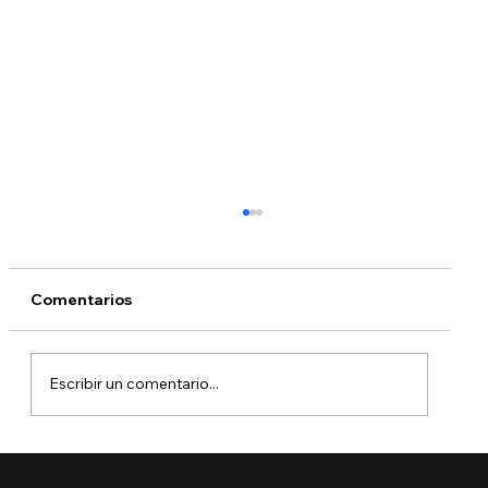
Comentarios
Escribir un comentario...
🚨 Ya está aquí el Boletín de Visas