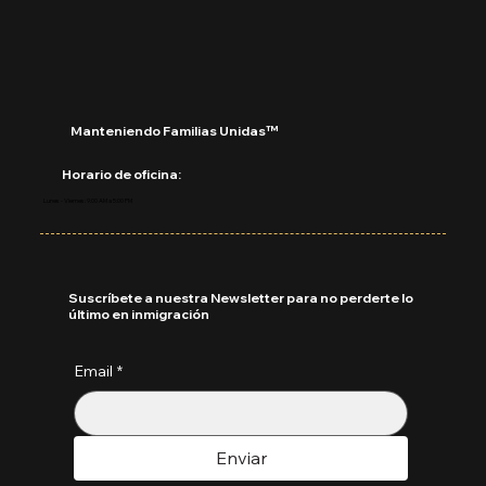
Septiembre 2025
Manteniendo Familias Unidas™
Horario de oficina:
Lunes - Viernes: 9:00 AM a 5:00 PM
Suscríbete a nuestra Newsletter para no perderte lo
último en inmigración
Email
*
Enviar