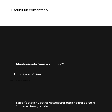
Escribir un comentario...
¿Qué está pasando con DACA?
Manteniendo Familias Unidas™
Horario de oficina:
Lunes - Viernes: 9:00 AM a 5:00 PM
Suscríbete a nuestra Newsletter para no perderte lo
último en inmigración