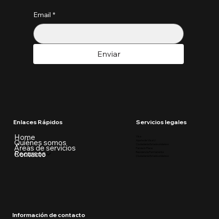
Email
*
Enviar
Enlaces Rápidos
Servicios legales
Home
Visa
Quiénes somos
Ajuste de Visa U
Ciudadania Estadounidense
Áreas de servicios
Parole in Place
Recursos
Contacto
Residencia Permanente
Ciudadania Estadounidense
Información de contacto