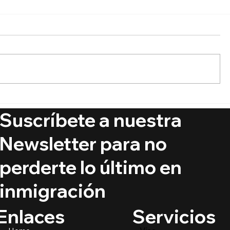
🚨 Ya está aquí el Boletín
🔵 ¿Puede
de Visas Septiembre 2025
ciudadaní
Suscríbete a nuestra
crímenes
@PrimerIm
Newsletter para no
perderte lo último en
inmigración
Servicios
Enlaces