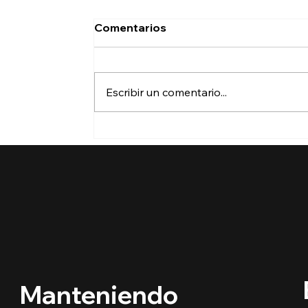
Comentarios
Escribir un comentario...
🔵 ¿Cuáles son los
derechos de los niños
inmigrantes en este
regreso a clases?
Manteniendo