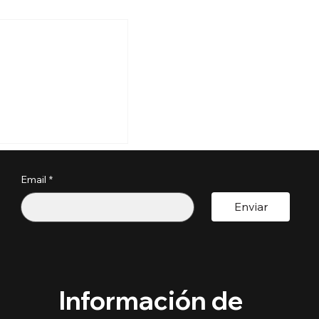
s perder tu
a por estos
?
Email
*
pactoUnivision ​
Enviar
Información de