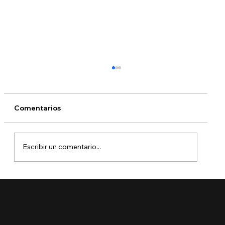
Comentarios
Escribir un comentario...
🚨 Ya está aquí el Boletín de Visas
Septiembre 2025