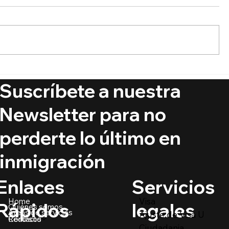
🚨 Ya está aquí el Boletín
🔵 ¿Puede
de Visas Septiembre 2025
ciudadaní
Suscríbete a nuestra
crímenes
@PrimerIm
Newsletter para no
perderte lo último en
inmigración
Servicios
Enlaces
Visa
Home
legales
Rápidos
Quiénes somos
Áreas de servicios
Ajuste de Visa U
Recursos
Contacto
Ciudadania