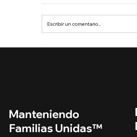
Escribir un comentario...
🔵 ¿Cuáles son los
derechos de los niños
inmigrantes en este
regreso a clases?
Manteniendo
Familias Unidas™