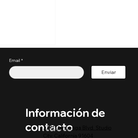
s perder tu
a por estos
?
Email
*
pactoUnivision ​
Enviar
Información de
contacto
3771 Cahuenga Blvd. Studio
City, California 91604