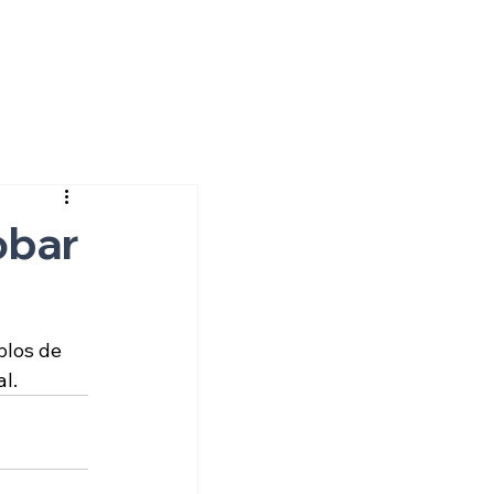
obar
los de 
l.