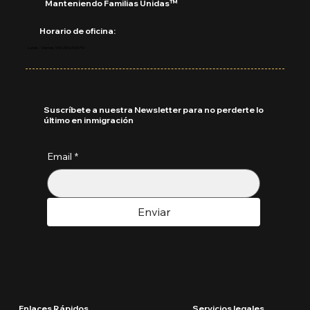
Manteniendo Familias Unidas™
Horario de oficina:
Lunes - Viernes: 9:00 AM a 5:00 PM
Suscríbete a nuestra Newsletter para no perderte lo
último en inmigración
Email
*
Enviar
Enlaces Rápidos
Servicios legales