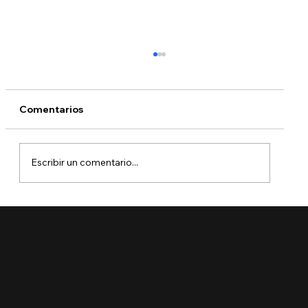
Comentarios
Escribir un comentario...
¿Qué dicen las nuevas órdenes
ejecutivas sobre la ciudadanía por
nacimiento?