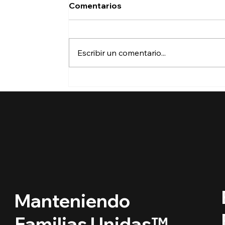
Comentarios
Escribir un comentario...
🔵 ¿Cuáles son los
derechos de los niños
inmigrantes en este
regreso a clases?
Manteniendo
Familias Unidas™