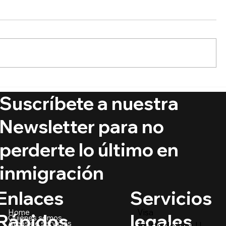
🚨 Ya está aquí el Boletín
🔵 ¿Puede
de Visas Septiembre 2025
ciudadaní
Suscríbete a nuestra
crímenes
@PrimerIm
Newsletter para no
perderte lo último en
inmigración
Servicios
Enlaces
Visa
Home
legales
Rápidos
Quiénes somos
Áreas de servicios
Ajuste de Visa U