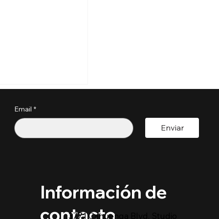
s perder tu
a por estos
?
Email
*
pactoUnivision ​
Enviar
Información de
contacto
3771 Cahuenga Blvd. Studio