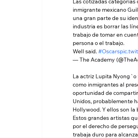
Las cotizadas categorías 
inmigrante mexicano Guill
una gran parte de su iden
industria es borrar las lí
trabajo de tomar en cuent
persona o el trabajo.
Well said. 
#Oscars
pic.tw
— The Academy (@TheA
La actriz Lupita Nyong`o 
como inmigrantes al pres
oportunidad de compartir 
Unidos, probablemente ha
Hollywood. Y ellos son la
Estos grandes artistas qu
por el derecho de persegu
trabaja duro para alcanza