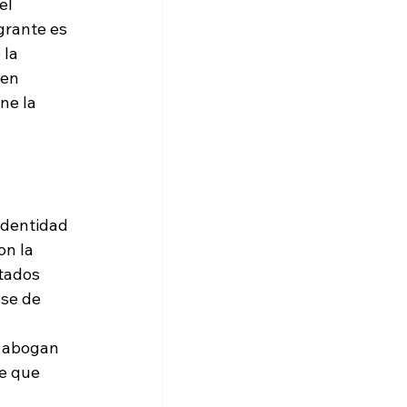
el 
grante es 
la 
uen 
ne la 
identidad 
n la 
tados 
se de 
o abogan 
e que 