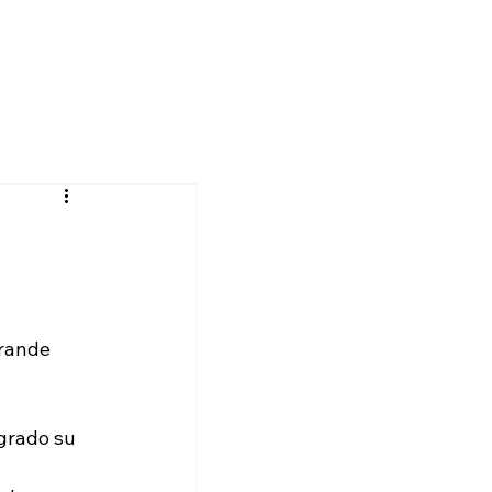
rande 
grado su 