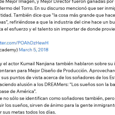
de Mejor Imagen, y Mejor Director fueron ganadas por 
ermo del Torro. En su discurso mencionó que ser inmi
tidad. También dice que “la cosa más grande que hace 
neas”, refiriéndose a que la industria del cine hace un b
a el esfuerzo y el talento sin importar de donde provie
itter.com/POAhDzHewH
cademy) 
March 5, 2018
y el actor Kumail Nanjiana también hablaron sobre su 
entaran para Mejor Diseño de Producción. Aprovecharo
sus puntos de vista acerca de los soñadores de los Es
ciendo alusión a los DREAMers: “Los sueños son la ba
 base de América”.
e no sólo se identifican como soñadores también, per
ir los sueños, sirven de ánimo para la gente inmigrant
r sus metas todos los días.