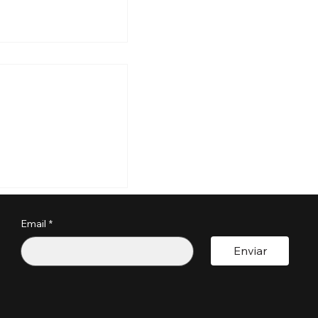
pondrá fianzas de
,000 para visas
sará
Email
*
licitud?
Enviar