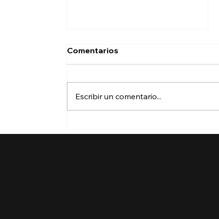
Comentarios
Escribir un comentario...
¿Perderá la protección de
su TPS? ¿Qué puede
hacer?