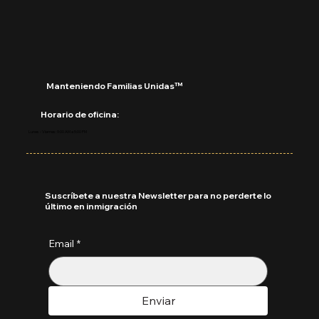
Septiembre 2025
Manteniendo Familias Unidas™
Horario de oficina:
Lunes - Viernes: 9:00 AM a 5:00 PM
Suscríbete a nuestra Newsletter para no perderte lo
último en inmigración
Email
*
Enviar