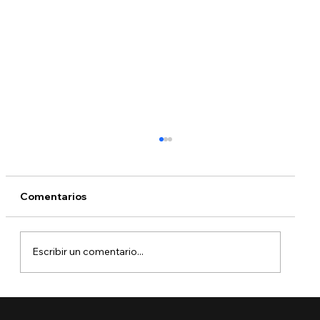
Comentarios
Escribir un comentario...
🚨 Ya está aquí el Boletín de Visas