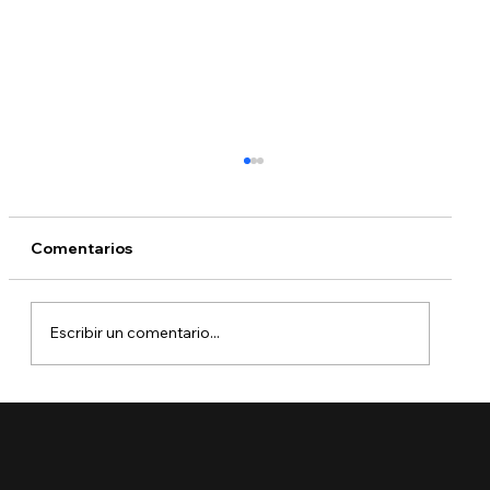
Comentarios
Escribir un comentario...
🚨 Ya está aquí el Boletín de Visas
Septiembre 2025