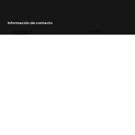
Información de contacto
3771 Cahuenga Blvd. Studio
+818-753-8400
City, California 91604