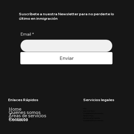
Suscríbete a nuestra Newsletter para no perderte lo
último en inmigración
Email
*
Enviar
Enlaces Rápidos
Servicios legales
Home
Visa
Quiénes somos
Ajuste de Visa U
Ciudadania Estadounidense
Áreas de servicios
Parole in Place
Recursos
Contacto
Residencia Permanente
Ciudadania Estadounidense