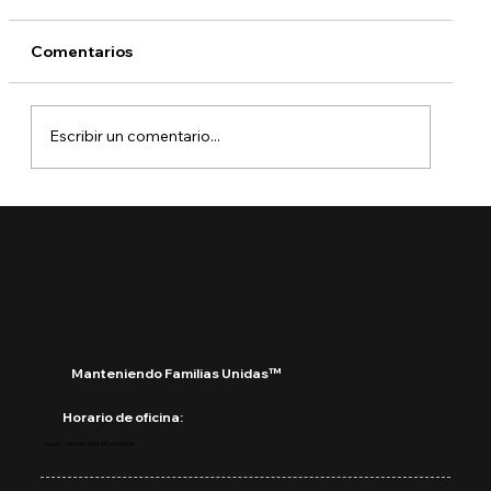
Comentarios
Escribir un comentario...
¿Qué está pasando con DACA?
Manteniendo Familias Unidas™
Horario de oficina:
Lunes - Viernes: 9:00 AM a 5:00 PM