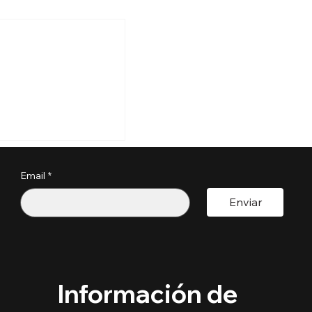
: Mitos y
s sobre la
ad
deo edUadelante
mitos y realidades
 sobre el colegio o
. ¡Infórmense para
rdan oportunidades!
Email
*
Enviar
Información de