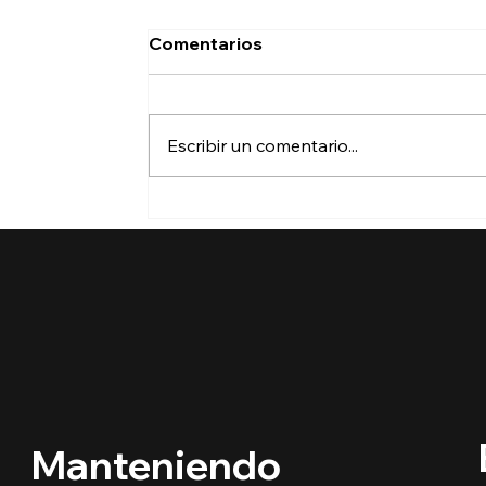
Educación: Cómo llegar de
Comentarios
un colegio comunitario a
una universidad de 4 años
“edUadelante” presenta
sugerencias para ayudar a
Escribir un comentario...
estudiantes en colegios
comunitarios transferirse a una
universidad de 4 años.
Manteniendo