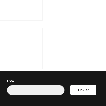
pondrá fianzas de
,000 para visas
sará
Email
*
licitud?
Enviar