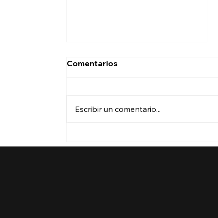
Comentarios
Escribir un comentario...
¿Perderá la protección de
su TPS? ¿Qué puede
hacer?