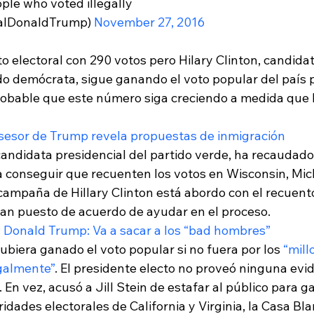
ople who voted illegally
alDonaldTrump) 
November 27, 2016
 electoral con 290 votos pero Hilary Clinton, candidat
ido demócrata, sigue ganando el voto popular del país 
probable que este número siga creciendo a medida que l
Asesor de Trump revela propuestas de inmigración
 candidata presidencial del partido verde, ha recaudado
 conseguir que recuenten los votos en Wisconsin, Mich
 campaña de Hillary Clinton está abordo con el recuento
han puesto de acuerdo de ayudar en el proceso.
: Donald Trump: Va a sacar a los “bad hombres”
biera ganado el voto popular si no fuera por los 
“mill
galmente”
. El presidente electo no proveó ninguna evid
En vez, acusó a Jill Stein de estafar al público para g
idades electorales de California y Virginia, la Casa Blan