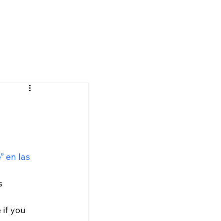
 en las 
s 
 if you 