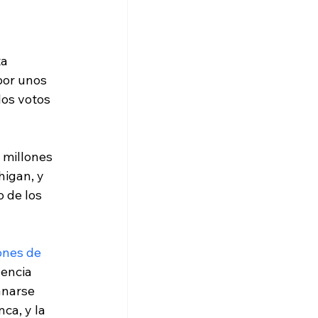
a 
por unos 
os votos 
 millones 
igan, y 
 de los 
ones de 
encia 
anarse 
ca, y la 