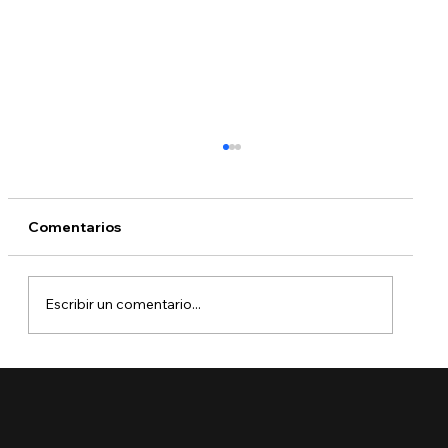
Comentarios
Escribir un comentario...
🚨 Ya está aquí el Boletín de Visas
Septiembre 2025