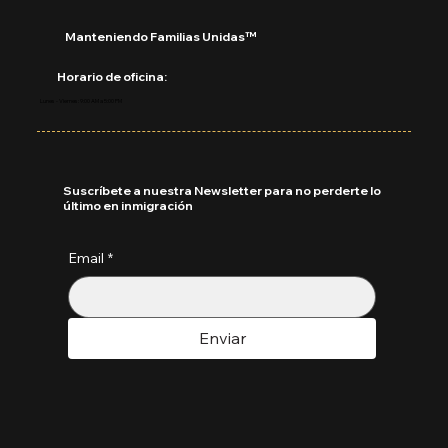
Manteniendo Familias Unidas™
Horario de oficina:
Lunes - Viernes: 9:00 AM a 5:00 PM
Suscríbete a nuestra Newsletter para no perderte lo
último en inmigración
Email
*
Enviar