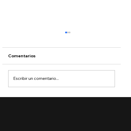
Comentarios
Escribir un comentario...
¿Qué está pasando con DACA?