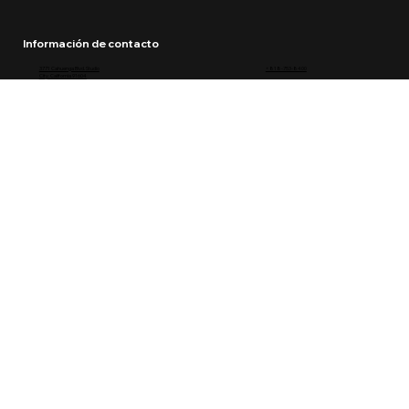
Información de contacto
3771 Cahuenga Blvd. Studio
+818-753-8400
City, California 91604