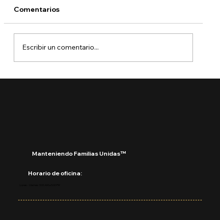
Comentarios
Escribir un comentario...
¿Qué está pasando con DACA?
Manteniendo Familias Unidas™
Horario de oficina:
Lunes - Viernes: 9:00 AM a 5:00 PM