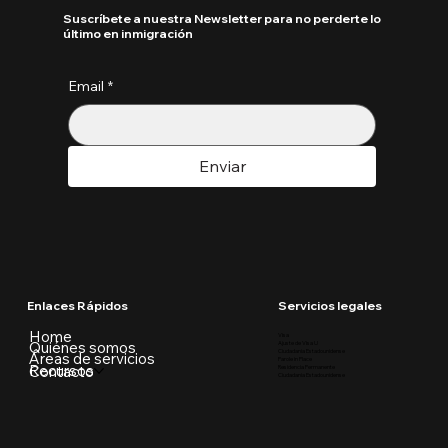
Suscríbete a nuestra Newsletter para no perderte lo
último en inmigración
Email
*
Enviar
Enlaces Rápidos
Servicios legales
Home
Visa
Quiénes somos
Ajuste de Visa U
Ciudadania Estadounidense
Áreas de servicios
Parole in Place
Recursos
Contacto
Residencia Permanente
Ciudadania Estadounidense