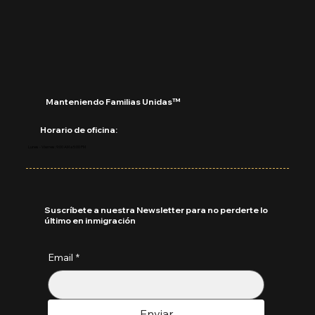
Manteniendo Familias Unidas™
Horario de oficina:
Lunes - Viernes: 9:00 AM a 5:00 PM
Suscríbete a nuestra Newsletter para no perderte lo
último en inmigración
Email
*
Enviar