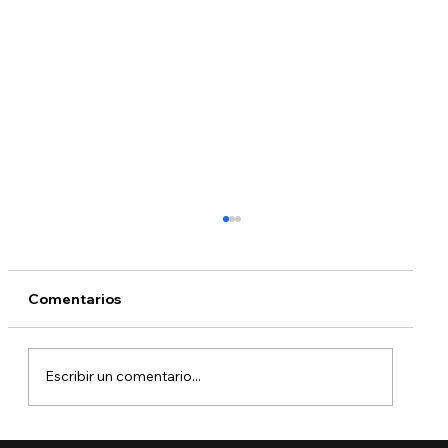
Comentarios
Escribir un comentario...
¿Qué está pasando con DACA?