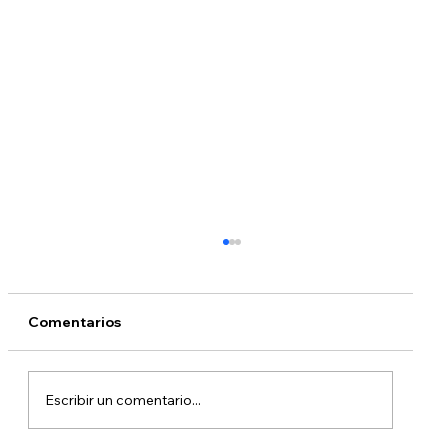
Comentarios
Escribir un comentario...
¿Qué está pasando con DACA?