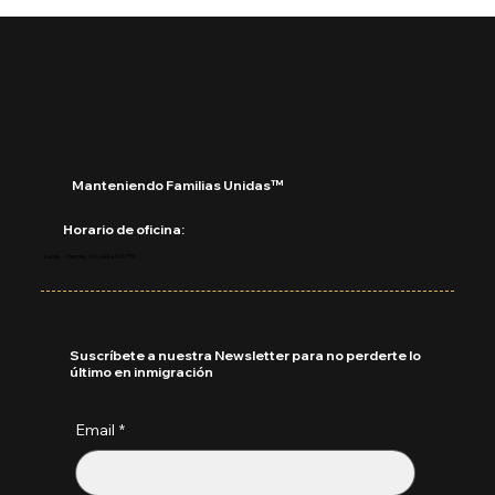
Manteniendo Familias Unidas™
Horario de oficina:
Lunes - Viernes: 9:00 AM a 5:00 PM
Suscríbete a nuestra Newsletter para no perderte lo
último en inmigración
Email
*