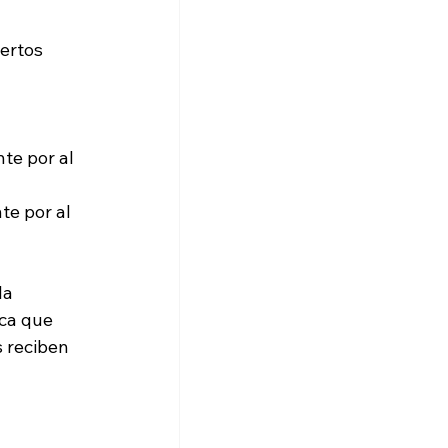
ertos 
te por al 
te por al 
la 
ca que 
 reciben 