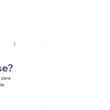
se?
 para 
de 