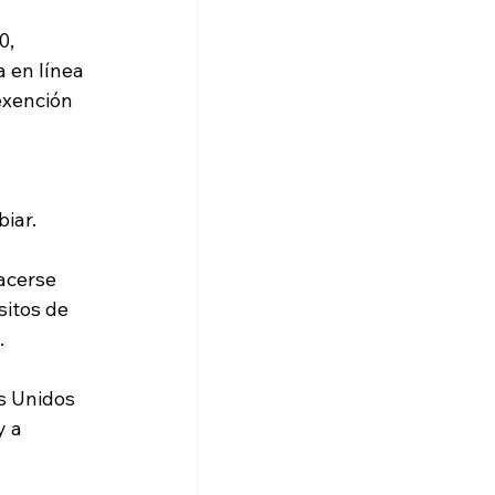
, 
 en línea 
exención 
iar.
acerse 
sitos de 
.
s Unidos 
 a 