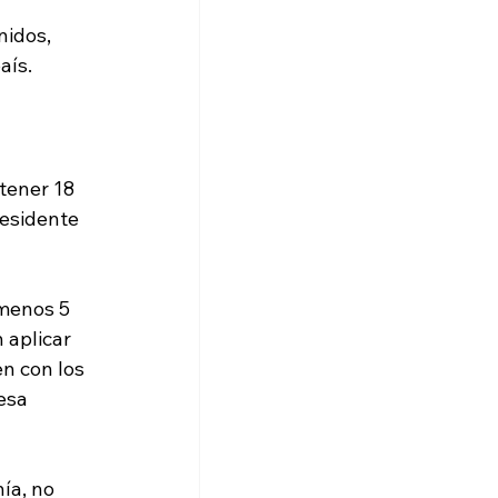
idos, 
aís.
tener 18 
esidente 
menos 5 
 aplicar 
n con los 
esa 
ía, no 