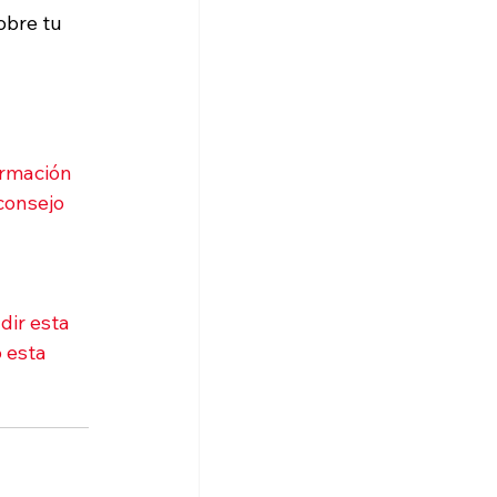
obre tu 
ormación 
consejo 
dir esta 
 esta 