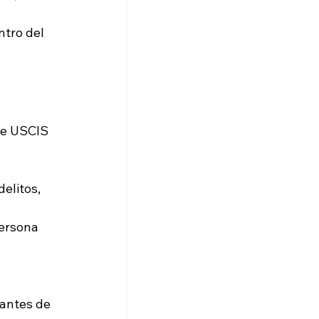
 
tro del 
ue USCIS 
elitos, 
ersona 
 antes de 