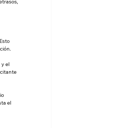
etrasos, 
Esto 
ción.
y el 
citante 
io 
ta el 