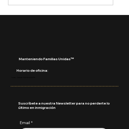
¿Qué está pasando con DACA?
Manteniendo Familias Unidas™
Horario de oficina:
Lunes - Viernes: 9:00 AM a 5:00 PM
Suscríbete a nuestra Newsletter para no perderte lo
último en inmigración
Email
*