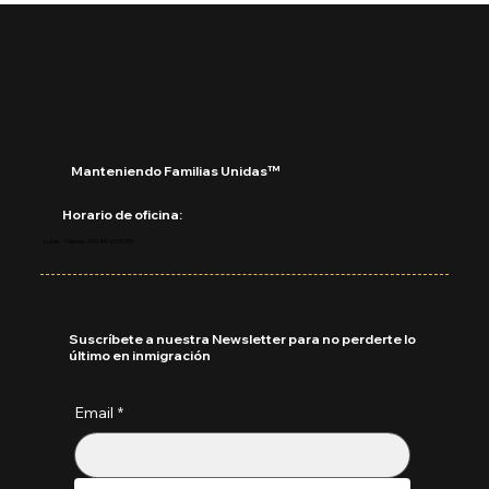
🔵 ¿Cuáles son los derechos de los
niños inmigrantes en este regreso a
clases?
Manteniendo Familias Unidas™
Horario de oficina:
Lunes - Viernes: 9:00 AM a 5:00 PM
Suscríbete a nuestra Newsletter para no perderte lo
último en inmigración
Email
*