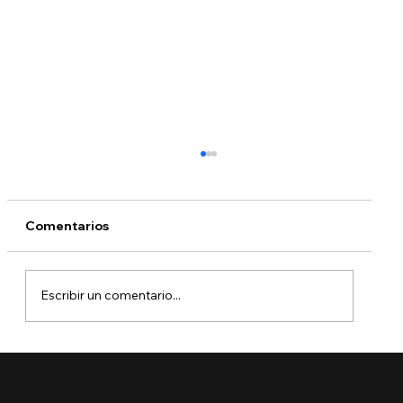
Comentarios
Escribir un comentario...
🚨 Ya está aquí el Boletín de Visas
Septiembre 2025