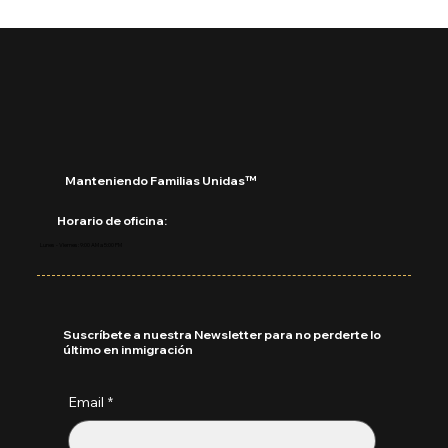
🚨 Ya está aquí el Boletín de Visas
Septiembre 2025
Manteniendo Familias Unidas™
Horario de oficina:
Lunes - Viernes: 9:00 AM a 5:00 PM
Suscríbete a nuestra Newsletter para no perderte lo
último en inmigración
Email
*