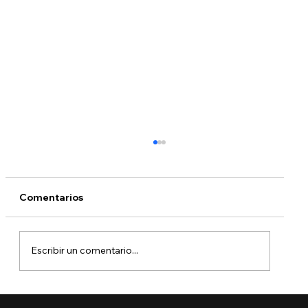
Comentarios
Escribir un comentario...
¿Qué está pasando con DACA?