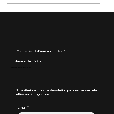
¿Qué está pasando con DACA?
Manteniendo Familias Unidas™
Horario de oficina:
Lunes - Viernes: 9:00 AM a 5:00 PM
Suscríbete a nuestra Newsletter para no perderte lo
último en inmigración
Email
*