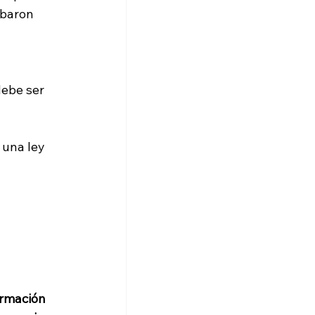
obaron 
ebe ser 
 una ley 
ormación 