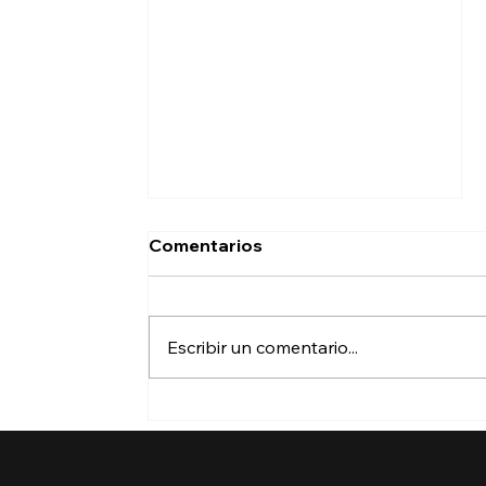
Comentarios
Escribir un comentario...
¿Qué dicen las nuevas
órdenes ejecutivas sobre
la ciudadanía por