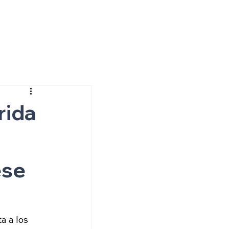
rida
ese
 a los 