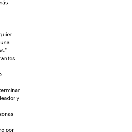
más 
quier 
 una 
s.”
rantes 
o 
terminar 
leador y 
sonas 
o por 