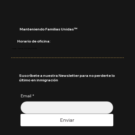
Manteniendo Familias Unidas™
Horario de oficina:
Lunes - Viernes: 9:00 AM a 5:00 PM
Suscríbete a nuestra Newsletter para no perderte lo
último en inmigración
Email
*
Enviar