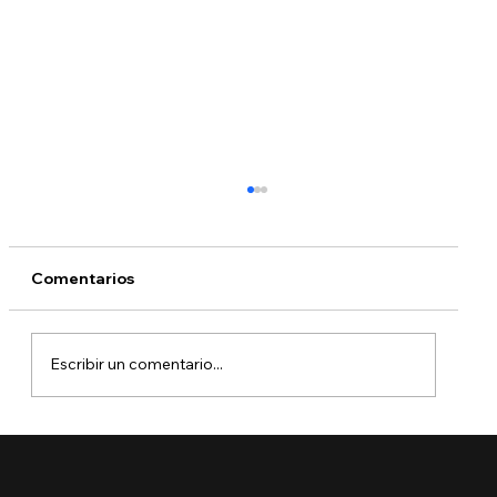
Comentarios
Escribir un comentario...
🚨 Ya está aquí el Boletín de Visas
Septiembre 2025