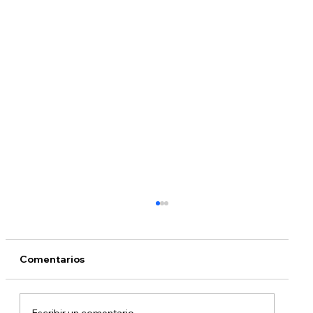
Educación: Cómo llegar de un colegio
comunitario a una universidad de 4
años
“edUadelante” presenta sugerencias para
Comentarios
ayudar a estudiantes en colegios
comunitarios transferirse a una universidad
de 4 años.