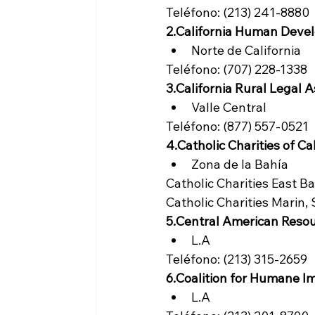
Teléfono: (213) 241-8880
2.
California Human Deve
Norte de California
Teléfono: (707) 228-1338
3.
California Rural Legal 
Valle Central
Teléfono: (877) 557-0521
4.
Catholic Charities of Cal
Zona de la Bahía
Catholic Charities East B
Catholic Charities Marin,
5.
Central American Reso
L.A
Teléfono: (213) 315-2659
6.
Coalition for Humane I
L.A