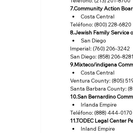
Teléfono: (213) 201-8700
7.
Community Action Boar
Costa Central
Teléfono: (800) 228-6820
8.
Jewish Family Service 
San Diego
Imperial: (760) 206-3242
San Diego: (858) 206-828
9.
Mixteco/indigena Commu
Costa Central
Ventura County: (805) 51
Santa Barbara County: (8
10.
San Bernardino Commu
Irlanda Empire
Teléfono: (888) 444-0170
11.
TODEC Legal Center Pe
Inland Empire