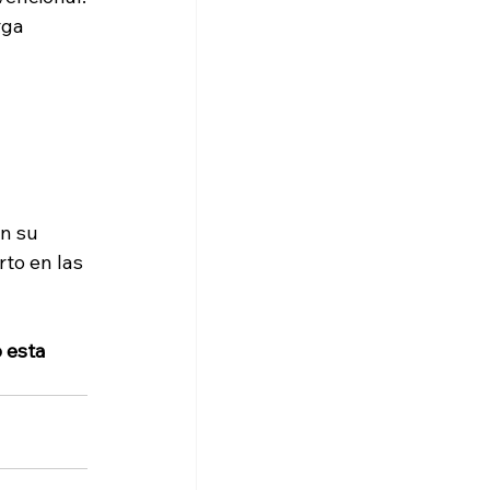
rga 
n su 
to en las 
 esta 