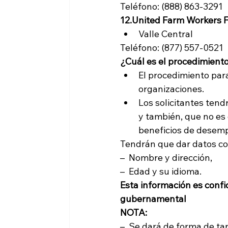
Teléfono: (888) 863-3291
12.
United Farm Workers 
Valle Central
Teléfono: (877) 557-0521
¿Cuál es el procedimiento
El procedimiento para 
organizaciones.
Los solicitantes ten
y también, que no es 
beneficios de desemp
Tendrán que dar datos co
–  Nombre y dirección,
–  Edad y su idioma.
Esta información es confi
gubernamental
NOTA:
–  Se dará de forma de ta