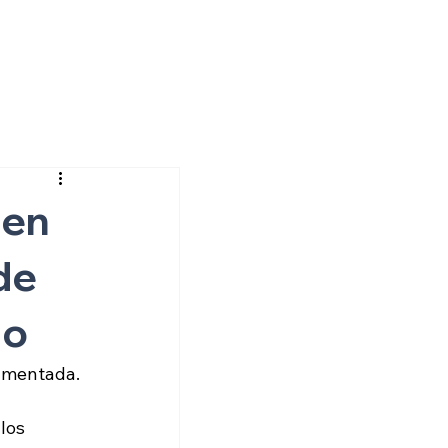
 en
de
do
cumentada.
los 