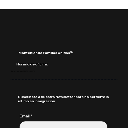
¿Qué está pasando con DACA?
Manteniendo Familias Unidas™
Horario de oficina:
Lunes - Viernes: 9:00 AM a 5:00 PM
Suscríbete a nuestra Newsletter para no perderte lo
último en inmigración
Email
*