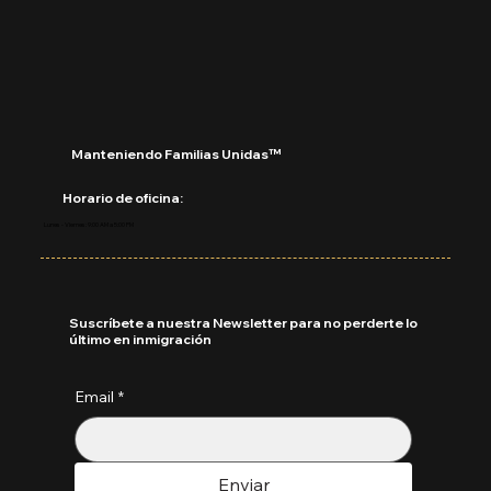
Manteniendo Familias Unidas™
Horario de oficina:
Lunes - Viernes: 9:00 AM a 5:00 PM
Suscríbete a nuestra Newsletter para no perderte lo
último en inmigración
Email
*
Enviar