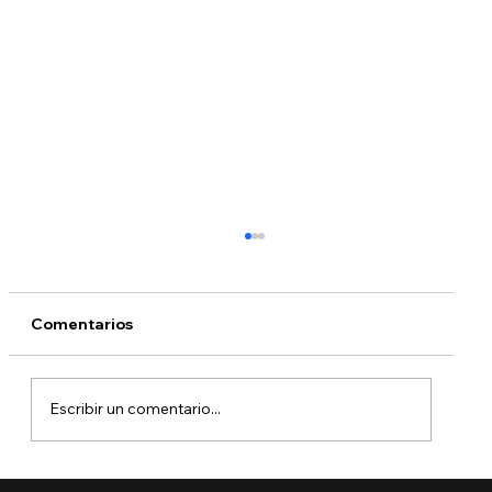
Comentarios
Escribir un comentario...
¿Qué está pasando con DACA?