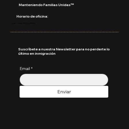
Manteniendo Familias Unidas™
Horario de oficina:
Lunes - Viernes: 9:00 AM a 5:00 PM
Suscríbete a nuestra Newsletter para no perderte lo
último en inmigración
Email
*
Enviar