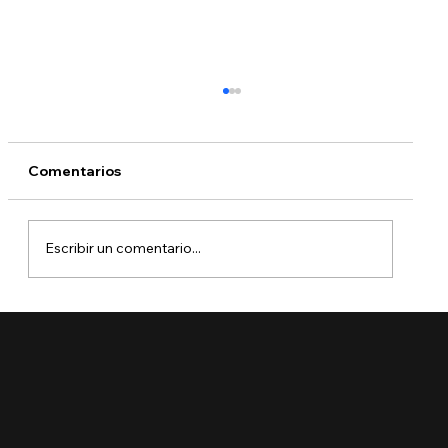
Comentarios
Escribir un comentario...
USCIS rechazará solicitudes
incompletas sin pedir más pruebas: