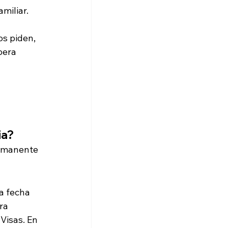
miliar.
s piden, 
pera 
ia?
ermanente 
a fecha 
ra 
Visas. En 