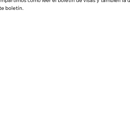
ompartimos como leer el boletín de visas y también la d
te boletín.