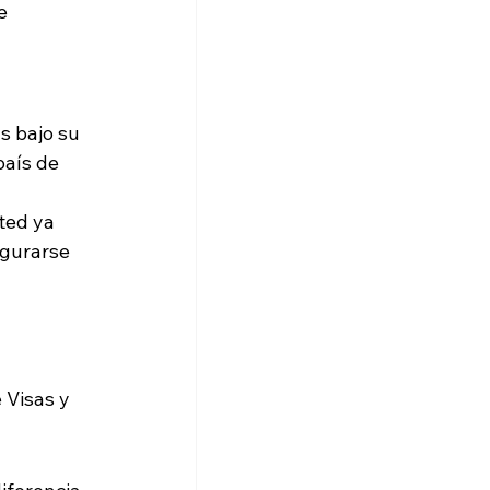
e 
s bajo su 
país de 
ted ya 
gurarse 
 
 Visas y 