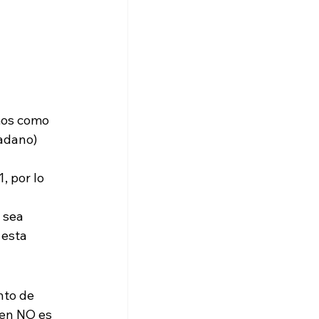
mos como 
adano) 
, por lo 
 sea 
 esta 
nto de 
ien NO es 