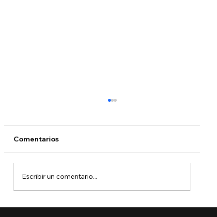
Comentarios
Escribir un comentario...
🚨 Ya está aquí el Boletín de Visas