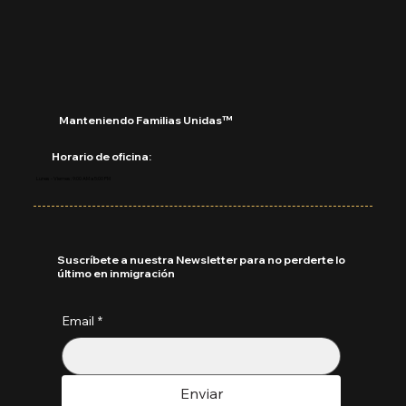
Septiembre 2025
Manteniendo Familias Unidas™
Horario de oficina:
Lunes - Viernes: 9:00 AM a 5:00 PM
Suscríbete a nuestra Newsletter para no perderte lo
último en inmigración
Email
*
Enviar