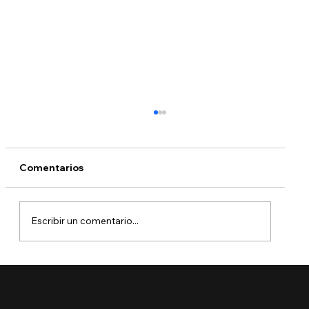
Comentarios
Escribir un comentario...
¿Perderá la protección de su TPS?
¿Qué puede hacer?