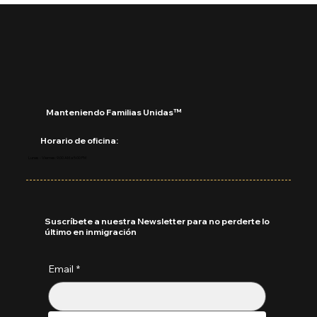
USCIS rechazará solicitudes
incompletas sin pedir más pruebas:
Manteniendo Familias Unidas™
Horario de oficina:
Lunes - Viernes: 9:00 AM a 5:00 PM
Suscríbete a nuestra Newsletter para no perderte lo
último en inmigración
Email
*