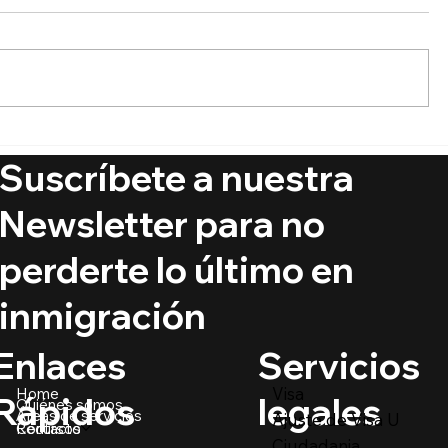
🚨 Ya está aquí el Boletín
🔵 ¿Puede
de Visas Septiembre 2025
ciudadaní
Suscríbete a nuestra
crímenes
@PrimerIm
Newsletter para no
perderte lo último en
inmigración
Servicios
Enlaces
Visa
Home
legales
Rápidos
Quiénes somos
Áreas de servicios
Ajuste de Visa U
Recursos
Contacto
Ciudadania