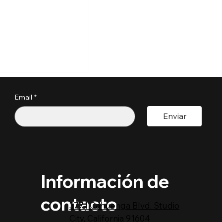
s perder tu
a por estos
?
Email
*
pactoUnivision ​
Enviar
Información de
contacto
3771 Cahuenga Blvd. Studio
City, California 91604