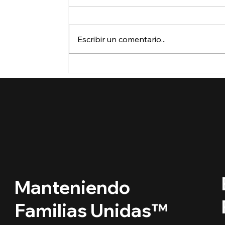
Escribir un comentario...
🔵 ¿Cuáles son los
derechos de los niños
inmigrantes en este
regreso a clases?
Manteniendo
Familias Unidas™