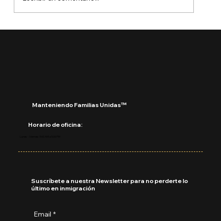
USCIS rechazará solicitudes
incompletas sin pedir más pruebas:
Manteniendo Familias Unidas™
Horario de oficina:
Lunes - Viernes: 9:00 AM a 5:00 PM
Suscríbete a nuestra Newsletter para no perderte lo
último en inmigración
Email
*