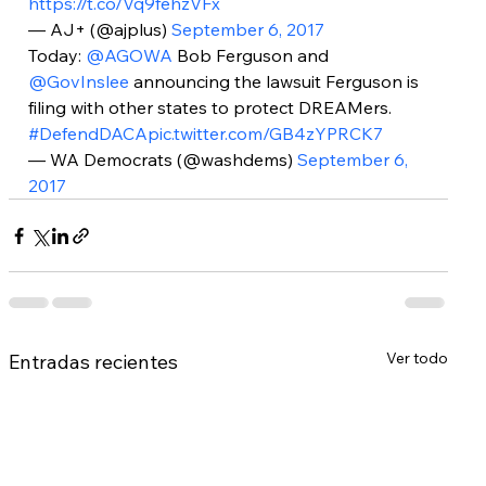
https://t.co/Vq9fehzVFx
— AJ+ (@ajplus) 
September 6, 2017
Today: 
@AGOWA
 Bob Ferguson and 
@GovInslee
 announcing the lawsuit Ferguson is 
filing with other states to protect DREAMers. 
#DefendDACA
pic.twitter.com/GB4zYPRCK7
— WA Democrats (@washdems) 
September 6, 
2017
Ver todo
Entradas recientes