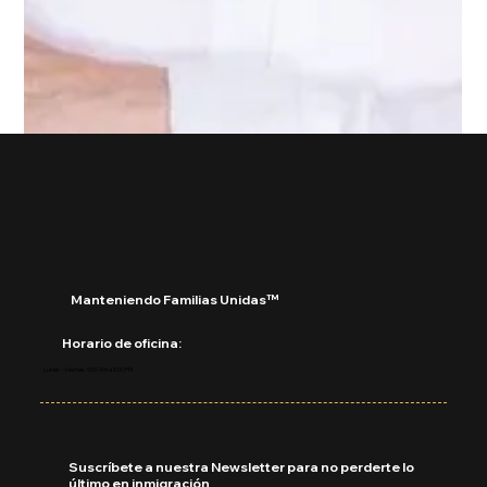
27 ago 2024
1 min de lectura
Manteniendo Familias Unidas™
Videos
Horario de oficina: